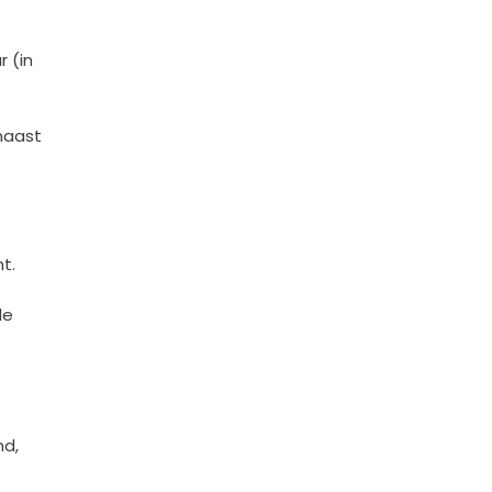
 (in
naast
t.
de
d,