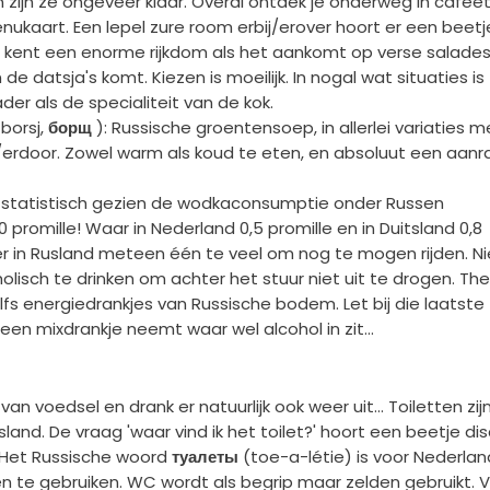
zijn ze ongeveer klaar. Overal ontdek je onderweg in cafeet
ukaart. Een lepel zure room erbij/erover hoort er een beetje 
n kent een enorme rijkdom als het aankomt op verse salades
 de datsja's komt. Kiezen is moeilijk. In nogal wat situaties is
der als de specialiteit van de kok.
borsj,
борщ
): Russische groentensoep, in allerlei variaties m
erdoor. Zowel warm als koud te eten, en absoluut een aanr
is statistisch gezien de wodkaconsumptie onder Russen
0 promille! Waar in Nederland 0,5 promille en in Duitsland 0,8
je er in Rusland meteen één te veel om nog te mogen rijden. Ni
olisch te drinken om achter het stuur niet uit te drogen. The
zelfs energiedrankjes van Russische bodem. Let bij die laatste
een mixdrankje neemt waar wel alcohol in zit...
an voedsel en drank er natuurlijk ook weer uit... Toiletten zij
nd. De vraag 'waar vind ik het toilet?' hoort een beetje di
 Het Russische woord
туалеты
(toe-a-létie) is voor Nederlan
n te gebruiken. WC wordt als begrip maar zelden gebruikt. 