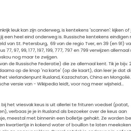
krijk leuk kan zijn onderweg, is kentekens 'scannen': kijken of 
ij een heel eind onderweg is. Russische kentekens eindigen
ld van St. Petersburg, 69 van de regio Tver, en 39 (en 91) v
us 77, 97, 99, 177, 197, 199, 777, 797 en 799 verwijzen allemaal
skou nog maar te zwijgen.
van de Russische Federatie) die ze allemaal kent. Tik je bijv. 
je daarna op de knop 'na karte' (op de kaart), dan leer je dat d
het vierlandenpunt Rusland, Kazachstan, China en Mongolië. E
he versie van - Wikipedia leidt, voor nog meer wijsheid...
 het vriesvak keus is uit allerlei te frituren voedsel (patat,
len), verbaas je je in Rusland als bezoeker over de keus aan
sje, meestal met binnenin een bolletje gehakt. Ze worden be
en kwartiertje in kokend water of bouillon te laten meekoken