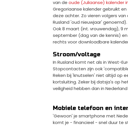
van de
oude (Juliaanse) kalender i
Gregoriaanse kalender gebruikt en
deze achter. Zo vieren volgers van 
Rusland 'oud nieuwjaar' genoemd)
Ook 8 maart (int. vrouwendag), 9 me
september (dag van de kennis) en 
rechts voor downloadbare kalendert
Stroom/voltage
In Rusland komt net als in West-Eu
Stopcontacten zijn ook 'compatibl
Reken bij 'knutselen' niet altijd op
kortsluiting. Zeker bij datsja's o
veiligheid hebben dan in Nederland
Mobiele telefoon en inte
'Gewoon' je smartphone met Nede
komt je - financieel - snel duur te s