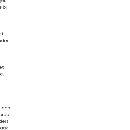
jes
bij.
.
et
ader.
et
e,
n een
screet
ders
Vaak