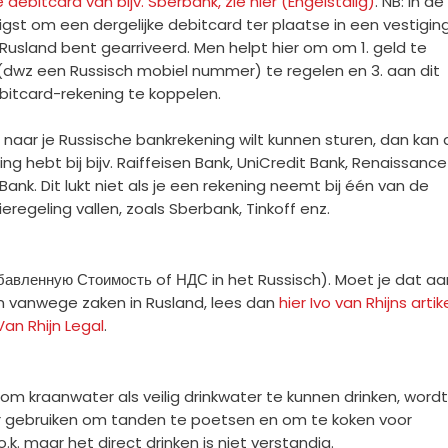
debitcard van bijv. Sberbank, zie hier (Engelstalig)
. NB: in de
gst om een dergelijke debitcard ter plaatse in een vestigin
n Rusland bent gearriveerd. Men helpt hier om om 1. geld te
 (dwz een Russisch mobiel nummer) te regelen en 3. aan dit
itcard-rekening te koppelen.
ld naar je Russische bankrekening wilt kunnen sturen, dan kan 
ing hebt bij bijv. Raiffeisen Bank, UniCredit Bank, Renaissance
ank. Dit lukt niet als je een rekening neemt bij één van de
regeling vallen, zoals Sberbank, Tinkoff enz.
авленную Стоимость of НДС in het Russisch). Moet je dat aa
n vanwege zaken in Rusland, lees dan
hier Ivo van Rhijns artik
an Rhijn Legal
.
m kraanwater als veilig drinkwater te kunnen drinken, wordt
r gebruiken om tanden te poetsen en om te koken voor
.k. maar het direct drinken is niet verstandig.