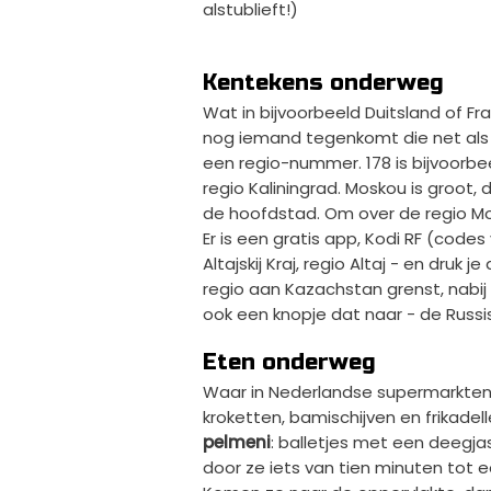
alstublieft!)
Kentekens onderweg
Wat in bijvoorbeeld Duitsland of Fran
nog iemand tegenkomt die net als j
een regio-nummer. 178 is bijvoorbee
regio Kaliningrad. Moskou is groot, d
de hoofdstad. Om over de regio Mo
Er is een gratis app, Kodi RF (codes 
Altajskij Kraj, regio Altaj - en druk 
regio aan Kazachstan grenst, nabij 
ook een knopje dat naar - de Russisc
Eten onderweg
Waar in Nederlandse supermarkten bij
kroketten, bamischijven en frikadel
pelmeni
: balletjes met een deegja
door ze iets van tien minuten tot e