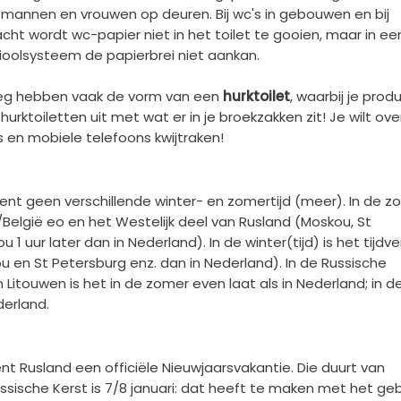
r mannen en vrouwen op deuren. Bij wc's in gebouwen en bij
cht wordt wc-papier niet in het toilet te gooien, maar in ee
rioolsysteem de papierbrei niet aankan.
 weg hebben vaak de vorm van een
hurktoilet
, waarbij je prod
e hurktoiletten uit met wat er in je broekzakken zit! Je wilt ove
s en mobiele telefoons kwijtraken!
kent geen verschillende winter- en zomertijd (meer). In de z
d/België eo en het Westelijk deel van Rusland (Moskou, St
 1 uur later dan in Nederland). In de winter(tijd) is het tijdve
kou en St Petersburg enz. dan in Nederland). In de Russische
 Litouwen is het in de zomer even laat als in Nederland; in d
derland.
ent Rusland een officiële Nieuwjaarsvakantie. Die duurt van
sische Kerst is 7/8 januari: dat heeft te maken met het geb