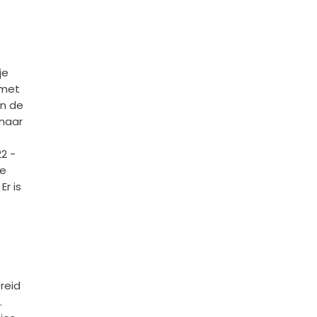
je
 met
an de
 naar
22 -
ie
r is
reid
.