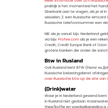
Meer informatie over zo'n Russische 
praktijk is het momenteel het handi
Sberbank aan te vragen, als je al i
wisselen; 2. een Russische simcard
Russische telefoonnummer een deb
NB: als je vanuit bijv. Nederland ge
via bijv.
Profee.com
als je een reken
Credit, Credit Europe Bank of Ozon B
grotere banken die onder de sanctie
Btw in Rusland
Ook Rusland kent BTW (Налог на Доб
Russische belastingdienst afdrage
over Russische btw op de site van V
(Drink)water
Waar je in Nederland gewend bent o
in Rusland niet gedaan. Kraanwate
thee/koffie en voedselbereiding is o