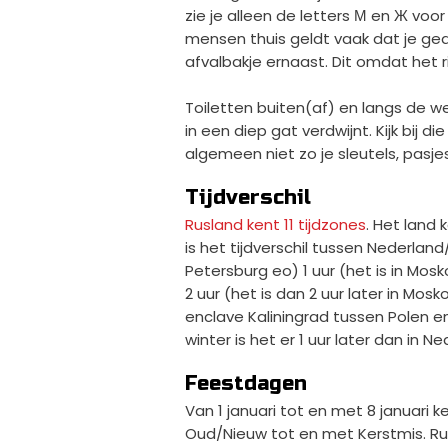
zie je alleen de letters М en Ж voo
mensen thuis geldt vaak dat je gea
afvalbakje ernaast. Dit omdat het 
Toiletten buiten(af) en langs de
in een diep gat verdwijnt. Kijk bij di
algemeen niet zo je sleutels, pasje
Tijdverschil
Rusland kent 11 tijdzones
. Het land 
is het tijdverschil tussen Nederlan
Petersburg eo) 1 uur (het is in Moskou
2 uur (het is dan 2 uur later in Mos
enclave Kaliningrad tussen Polen en
winter is het er 1 uur later dan in Ne
Feestdagen
Van 1 januari tot en met 8 januari k
Oud/Nieuw tot en met Kerstmis. Rus