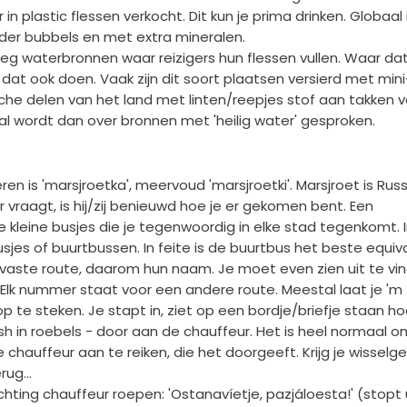
n plastic flessen verkocht. Dit kun je prima drinken. Globaal 
nder bubbels en met extra mineralen.
weg waterbronnen waar reizigers hun flessen vullen. Waar da
 dat ook doen. Vaak zijn dit soort plaatsen versierd met mini
sche delen van het land met linten/reepjes stof aan takken 
l wordt dan over bronnen met 'heilig water' gesproken.
en is 'marsjroetka', meervoud 'marsjroetki'. Marsjroet is Rus
r vraagt, is hij/zij benieuwd hoe je er gekomen bent. Een
 kleine busjes die je tegenwoordig in elke stad tegenkomt. I
sjes of buurtbussen. In feite is de buurtbus het beste equiva
 vaste route, daarom hun naam. Je moet even zien uit te vi
Elk nummer staat voor een andere route. Meestal laat je 'm
 te steken. Je stapt in, ziet op een bordje/briefje staan h
ash in roebels - door aan de chauffeur. Het is heel normaal o
chauffeur aan te reiken, die het doorgeeft. Krijg je wisselge
ug...
 richting chauffeur roepen: 'Ostanavíetje, pazjáloesta!' (stopt 