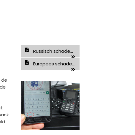
Russisch schade...
Europees schade...
 de
 de
at
bank
eld