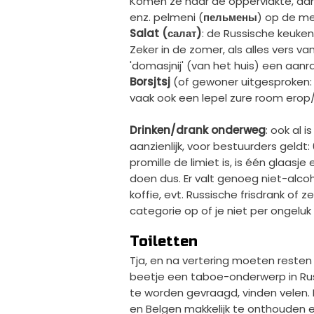
Komen ze naar de oppervlakte, dan 
enz. pelmeni (
пельмены
) op de men
Salat (салат)
: de Russische keuke
Zeker in de zomer, als alles vers van
'domasjnij' (van het huis) een aanra
Borsjtsj
(of gewoner uitgesproken: 
vaak ook een lepel zure room erop/
Drinken/drank onderweg
: ook al 
aanzienlijk, voor bestuurders geldt: 
promille de limiet is, is één glaas
doen dus. Er valt genoeg niet-alcoh
koffie, evt. Russische frisdrank of 
categorie op of je niet per ongeluk 
Toiletten
Tja, en na vertering moeten resten v
beetje een taboe-onderwerp in Rusla
te worden gevraagd, vinden velen.
en Belgen makkelijk te onthouden e