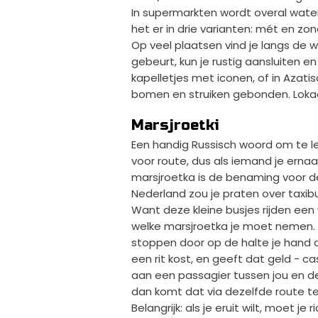
In supermarkten wordt overal water i
het er in drie varianten: mét en zo
Op veel plaatsen vind je langs de 
gebeurt, kun je rustig aansluiten en
kapelletjes met iconen, of in Azati
bomen en struiken gebonden. Lokaa
Marsjroetki
Een handig Russisch woord om te ler
voor route, dus als iemand je ernaa
marsjroetka is de benaming voor de
Nederland zou je praten over taxibu
Want deze kleine busjes rijden een
welke marsjroetka je moet nemen. 
stoppen door op de halte je hand op
een rit kost, en geeft dat geld - c
aan een passagier tussen jou en de 
dan komt dat via dezelfde route ter
Belangrijk: als je eruit wilt, moet je