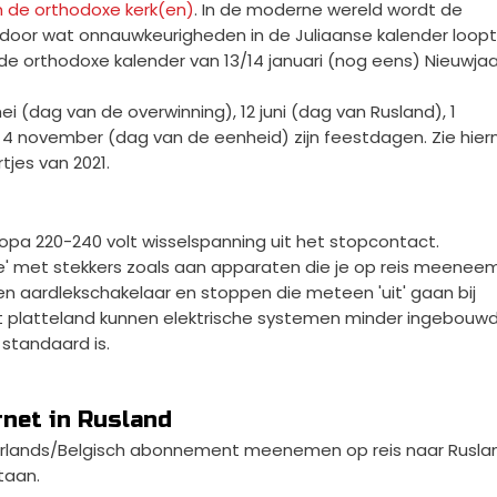
n de orthodoxe kerk(en)
. In de moderne wereld wordt de
 door wat onnauwkeurigheden in de Juliaanse kalender loopt
de orthodoxe kalender van 13/14 januari (nog eens) Nieuwjaar
.
i (dag van de overwinning), 12 juni (dag van Rusland), 1
4 november (dag van de eenheid) zijn feestdagen. Zie hier
jes van 2021.
ropa 220-240 volt wisselspanning uit het stopcontact.
e' met stekkers zoals aan apparaten die je op reis meeneem
 een aardlekschakelaar en stoppen die meteen 'uit' gaan bij
p het platteland kunnen elektrische systemen minder ingebouw
 standaard is.
rnet in Rusland
rlands/Belgisch abonnement meenemen op reis naar Ruslan
taan.