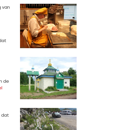
g van
dat
n de
el
 dat