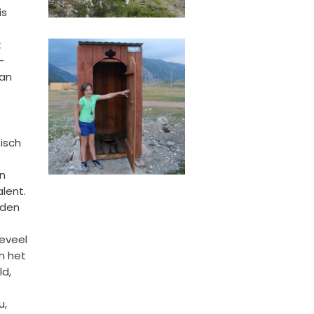
is
t
-
van
sisch
n
lent.
nden
oeveel
m het
ld,
u,