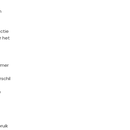
n
uctie
r het
omer
rschil
e
ruik