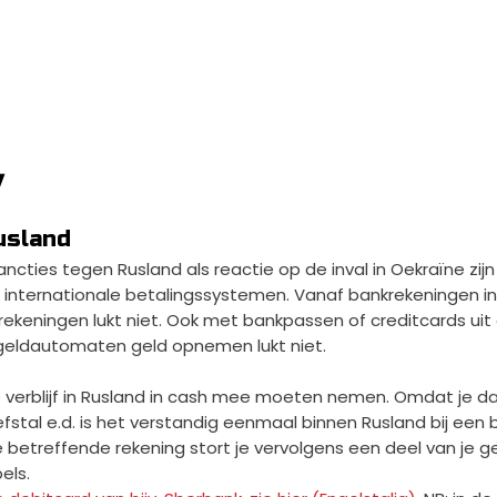
v
usland
ncties tegen Rusland als reactie op de inval in Oekraïne zijn
internationale betalingssystemen. Vanaf bankrekeningen in
ekeningen lukt niet. Ook met bankpassen of creditcards uit
j geldautomaten geld opnemen lukt niet.
r je verblijf in Rusland in cash mee moeten nemen. Omdat je d
fstal e.d. is het verstandig eenmaal binnen Rusland bij een 
betreffende rekening stort je vervolgens een deel van je g
els.